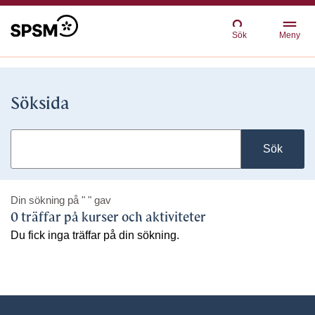
Sök
Meny
Söksida
Sök
Din sökning på
" "
gav
0 träffar på kurser och aktiviteter
Du fick inga träffar på din sökning.