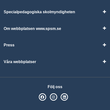
Specialpedagogiska skolmyndigheten
Vis
Om webbplatsen www.spsm.se
Vis
Press
Visa
Våra webbplatser
Visa
Följ oss
SPSM på Facebook
SPSM på Instagram
Följ oss på Linkedin