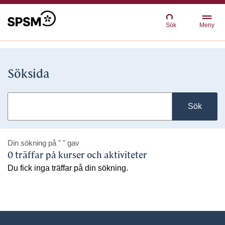
Sök
Meny
Söksida
Sök
Din sökning på
" "
gav
0 träffar på kurser och aktiviteter
Du fick inga träffar på din sökning.