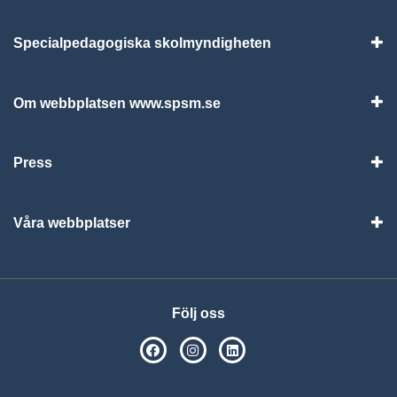
Specialpedagogiska skolmyndigheten
Vis
Om webbplatsen www.spsm.se
Vis
Press
Visa
Våra webbplatser
Visa
Följ oss
SPSM på Facebook
SPSM på Instagram
Följ oss på Linkedin