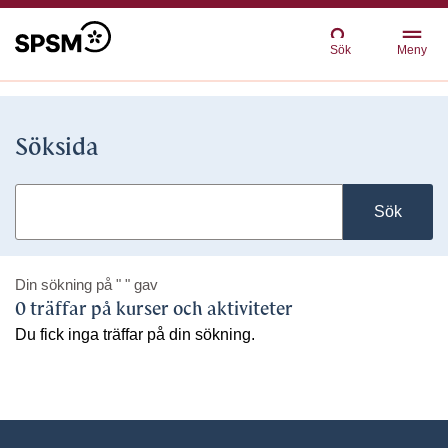
Sök
Meny
Söksida
Sök
Din sökning på
" "
gav
0 träffar på kurser och aktiviteter
Du fick inga träffar på din sökning.