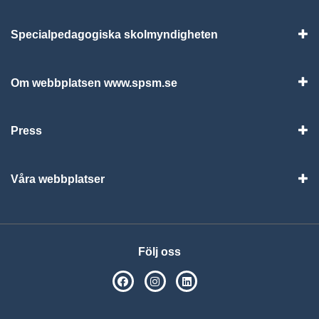
Specialpedagogiska skolmyndigheten
Vis
Om webbplatsen www.spsm.se
Vis
Press
Visa
Våra webbplatser
Visa
Följ oss
SPSM på Facebook
SPSM på Instagram
Följ oss på Linkedin