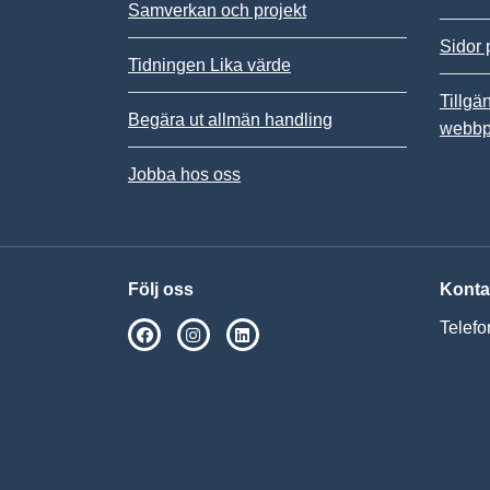
Samverkan och projekt
Sidor 
Tidningen Lika värde
Tillgä
Begära ut allmän handling
webbp
Jobba hos oss
Följ oss
Konta
Telefo
SPSM på Facebook
SPSM på Instagram
Följ oss på Linkedin