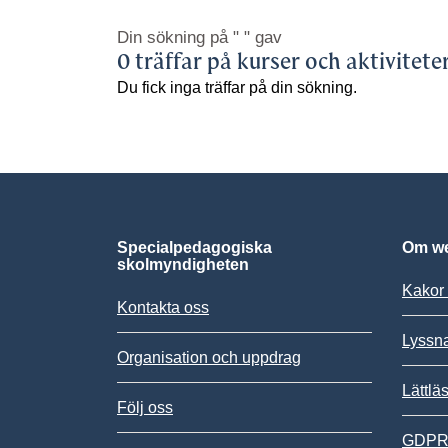
Din sökning på
" "
gav
0 träffar på kurser och aktivitete
Du fick inga träffar på din sökning.
Specialpedagogiska
Om we
skolmyndigheten
Kakor 
Kontakta oss
Lyssn
Organisation och uppdrag
Lättlä
Följ oss
GDPR,