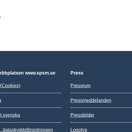
r
bbplatsen www.spsm.se
Press
(Cookies)
Pressrum
a
Pressmeddelanden
st svenska
Pressbilder
 dataskyddsförordningen
Logotyp