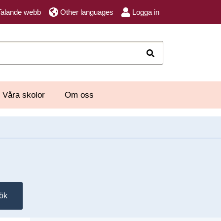
Talande webb
Other languages
Logga in
Sök
Våra skolor
Om oss
ök