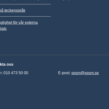
på teckenspråk
nglighet för vår externa
lats
kta oss
n: 010 473 50 00
E-post:
spsm@spsm.se