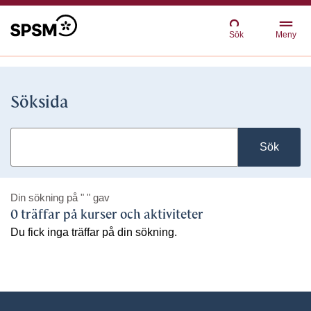
Sök
Meny
Söksida
Sök
Din sökning på
" "
gav
0 träffar på kurser och aktiviteter
Du fick inga träffar på din sökning.