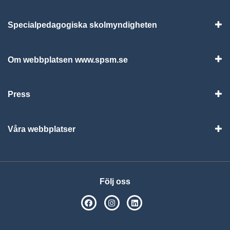
Specialpedagogiska skolmyndigheten
Vis
Om webbplatsen www.spsm.se
Vis
Press
Visa
Våra webbplatser
Visa
Följ oss
SPSM på Facebook
SPSM på Instagram
Följ oss på Linkedin