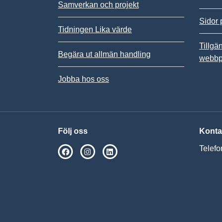
Samverkan och projekt
Sidor 
Tidningen Lika värde
Tillgä
Begära ut allmän handling
webbp
Jobba hos oss
Följ oss
Konta
Telefo
SPSM på Facebook
SPSM på Instagram
Följ oss på Linkedin