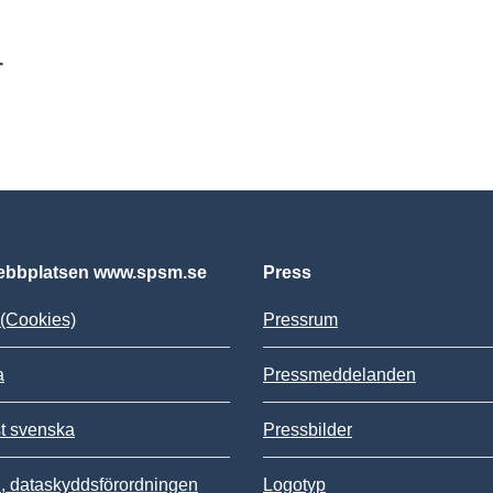
r
bbplatsen www.spsm.se
Press
(Cookies)
Pressrum
a
Pressmeddelanden
st svenska
Pressbilder
 dataskyddsförordningen
Logotyp