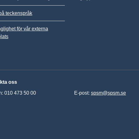
på teckenspråk
nglighet för vår externa
lats
kta oss
n: 010 473 50 00
E-post:
spsm@spsm.se