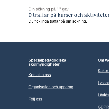
Din sökning på
" "
gav
0 träffar på kurser och aktivitete
Du fick inga träffar på din sökning.
Specialpedagogiska
Om we
skolmyndigheten
Kakor 
Kontakta oss
Lyssn
Organisation och uppdrag
Lättlä
Följ oss
GDPR,