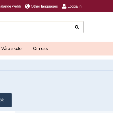
Talande webb
Other languages
Logga in
Sök
Våra skolor
Om oss
ök