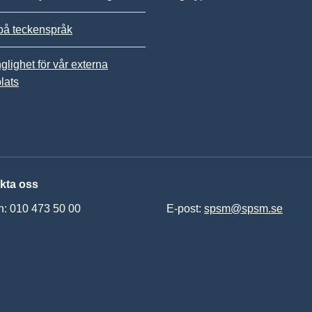
på teckenspråk
nglighet för vår externa
lats
kta oss
n: 010 473 50 00
E-post:
spsm@spsm.se