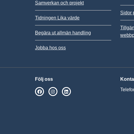
Samverkan och projekt
Sidor 
Tidningen Lika värde
Tillgä
Begära ut allmän handling
webbp
Jobba hos oss
Följ oss
Konta
Telefo
SPSM på Facebook
SPSM på Instagram
Följ oss på Linkedin