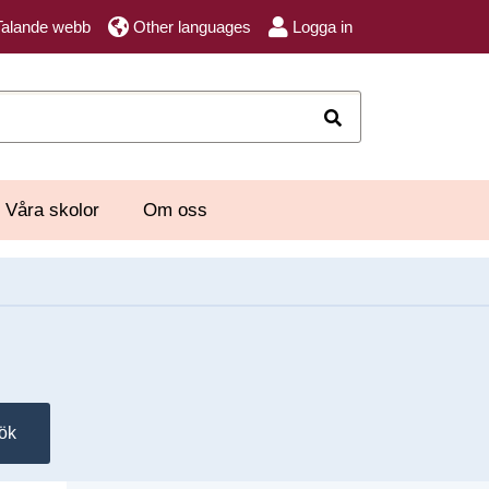
Talande webb
Other languages
Logga in
Sök
Våra skolor
Om oss
ök