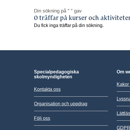
Din sökning på
" "
gav
0 träffar på kurser och aktivitete
Du fick inga träffar på din sökning.
Specialpedagogiska
Om we
skolmyndigheten
Kakor 
Kontakta oss
Lyssn
Organisation och uppdrag
Lättlä
Följ oss
GDPR,