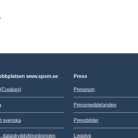
r
bbplatsen www.spsm.se
Press
(Cookies)
Pressrum
a
Pressmeddelanden
st svenska
Pressbilder
 dataskyddsförordningen
Logotyp