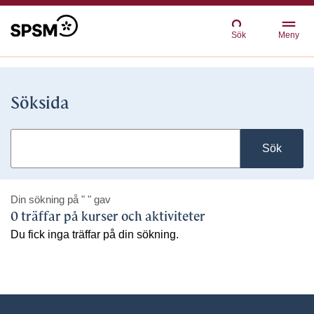
Sök
Meny
Söksida
Sök
Din sökning på
" "
gav
0 träffar på kurser och aktiviteter
Du fick inga träffar på din sökning.