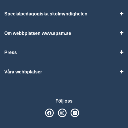
Specialpedagogiska skolmyndigheten
Vis
Om webbplatsen www.spsm.se
Vis
Press
Visa
Våra webbplatser
Visa
Följ oss
SPSM på Facebook
SPSM på Instagram
Följ oss på Linkedin