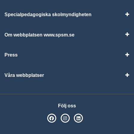
Specialpedagogiska skolmyndigheten
Vis
Om webbplatsen www.spsm.se
Vis
Press
Visa
Våra webbplatser
Visa
Följ oss
SPSM på Facebook
SPSM på Instagram
Följ oss på Linkedin