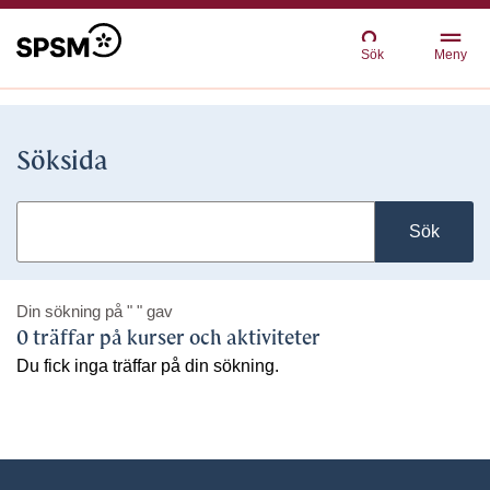
Sök
Meny
Söksida
Sök
Din sökning på
" "
gav
0 träffar på kurser och aktiviteter
Du fick inga träffar på din sökning.