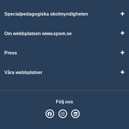
Specialpedagogiska skolmyndigheten
Vis
Om webbplatsen www.spsm.se
Vis
Press
Visa
Våra webbplatser
Visa
Följ oss
SPSM på Facebook
SPSM på Instagram
Följ oss på Linkedin