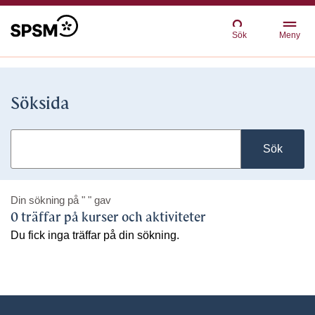
Sök
Meny
Söksida
Sök
Din sökning på
" "
gav
0 träffar på kurser och aktiviteter
Du fick inga träffar på din sökning.