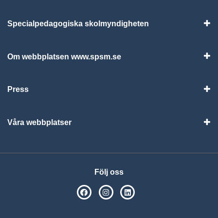
Specialpedagogiska skolmyndigheten
Vis
Om webbplatsen www.spsm.se
Vis
Press
Visa
Våra webbplatser
Visa
Följ oss
SPSM på Facebook
SPSM på Instagram
Följ oss på Linkedin