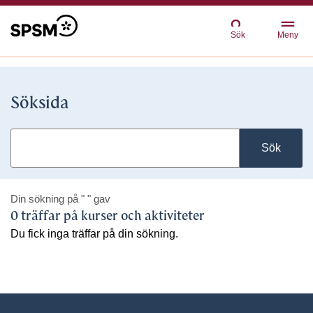
Sök
Meny
Söksida
Sök
Din sökning på
" "
gav
0 träffar på kurser och aktiviteter
Du fick inga träffar på din sökning.