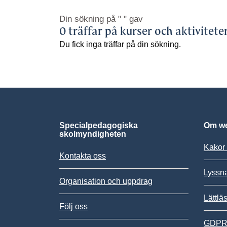
Din sökning på
" "
gav
0 träffar på kurser och aktivitete
Du fick inga träffar på din sökning.
Specialpedagogiska
Om we
skolmyndigheten
Kakor 
Kontakta oss
Lyssn
Organisation och uppdrag
Lättlä
Följ oss
GDPR,