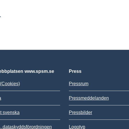
r
bbplatsen www.spsm.se
Press
(Cookies)
Pressrum
a
Pressmeddelanden
st svenska
Pressbilder
 dataskyddsförordningen
Logotyp