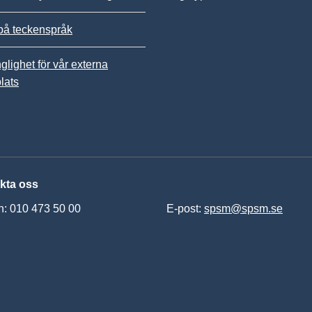
på teckenspråk
nglighet för vår externa
lats
kta oss
n: 010 473 50 00
E-post:
spsm@spsm.se