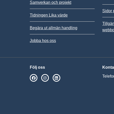
Samverkan och projekt
Sidor 
Tidningen Lika värde
Tillgä
Begära ut allmän handling
webbp
Jobba hos oss
Följ oss
Konta
Telefo
SPSM på Facebook
SPSM på Instagram
Följ oss på Linkedin