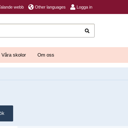
Talande webb
Other languages
Logga in
Sök
Våra skolor
Om oss
ök