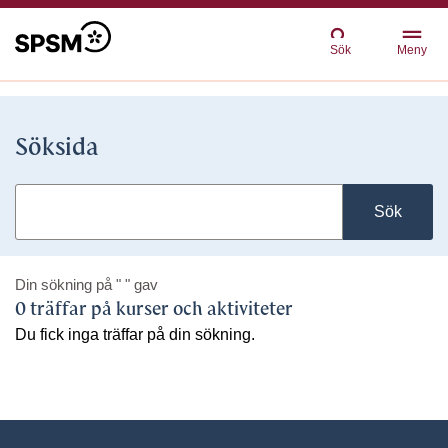
Sök
Meny
Söksida
Sök
Din sökning på
" "
gav
0 träffar på kurser och aktiviteter
Du fick inga träffar på din sökning.