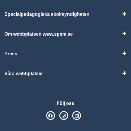
Specialpedagogiska skolmyndigheten
Vis
Om webbplatsen www.spsm.se
Vis
Press
Visa
Våra webbplatser
Visa
Följ oss
SPSM på Facebook
SPSM på Instagram
Följ oss på Linkedin