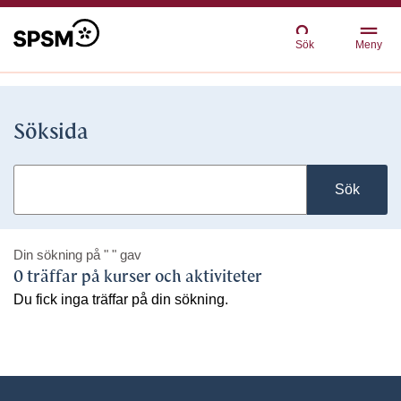
Sök
Meny
Söksida
Sök
Din sökning på
" "
gav
0 träffar på kurser och aktiviteter
Du fick inga träffar på din sökning.