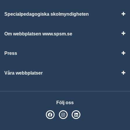
Specialpedagogiska skolmyndigheten
Vis
Om webbplatsen www.spsm.se
Vis
Press
Visa
Våra webbplatser
Visa
Följ oss
SPSM på Facebook
SPSM på Instagram
Följ oss på Linkedin