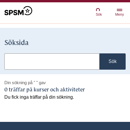
Sök
Meny
Söksida
Sök
Din sökning på
" "
gav
0 träffar på kurser och aktiviteter
Du fick inga träffar på din sökning.