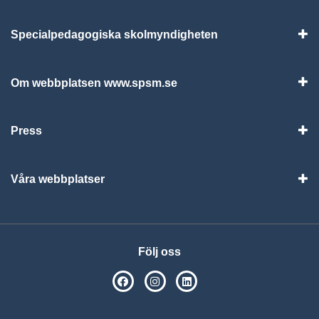
Specialpedagogiska skolmyndigheten
Vis
Om webbplatsen www.spsm.se
Vis
Press
Visa
Våra webbplatser
Visa
Följ oss
SPSM på Facebook
SPSM på Instagram
Följ oss på Linkedin