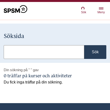
Sök
Meny
Söksida
Sök
Din sökning på
" "
gav
0 träffar på kurser och aktiviteter
Du fick inga träffar på din sökning.