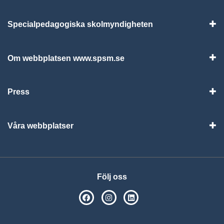
Specialpedagogiska skolmyndigheten
Vis
Om webbplatsen www.spsm.se
Vis
Press
Visa
Våra webbplatser
Visa
Följ oss
SPSM på Facebook
SPSM på Instagram
Följ oss på Linkedin