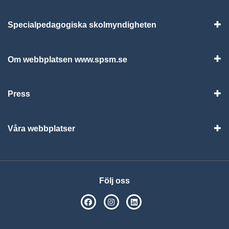
Specialpedagogiska skolmyndigheten
Vis
Om webbplatsen www.spsm.se
Vis
Press
Visa
Våra webbplatser
Visa
Följ oss
SPSM på Facebook
SPSM på Instagram
Följ oss på Linkedin