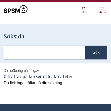
Sök
Meny
Söksida
Sök
Din sökning på
" "
gav
0 träffar på kurser och aktiviteter
Du fick inga träffar på din sökning.