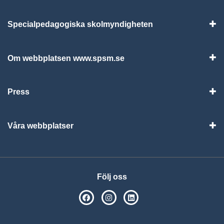
Specialpedagogiska skolmyndigheten
Vis
Om webbplatsen www.spsm.se
Vis
Press
Visa
Våra webbplatser
Visa
Följ oss
SPSM på Facebook
SPSM på Instagram
Följ oss på Linkedin