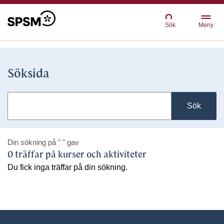
Sök
Meny
Söksida
Sök
Din sökning på
" "
gav
0 träffar på kurser och aktiviteter
Du fick inga träffar på din sökning.