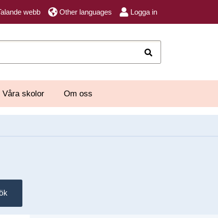
Talande webb
Other languages
Logga in
Sök
Våra skolor
Om oss
ök