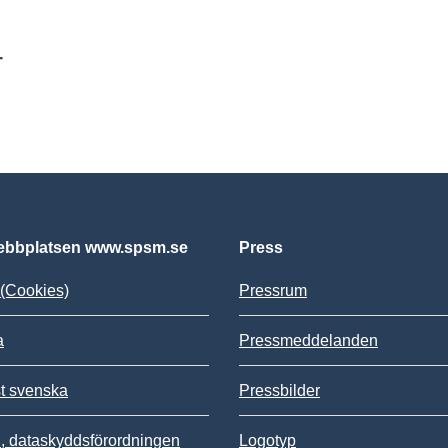
r
bbplatsen www.spsm.se
Press
(Cookies)
Pressrum
a
Pressmeddelanden
st svenska
Pressbilder
 dataskyddsförordningen
Logotyp