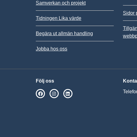
Samverkan och projekt
Sidor 
Tidningen Lika värde
Tillgä
Begära ut allmän handling
webbp
Jobba hos oss
Följ oss
Konta
Telefo
SPSM på Facebook
SPSM på Instagram
Följ oss på Linkedin