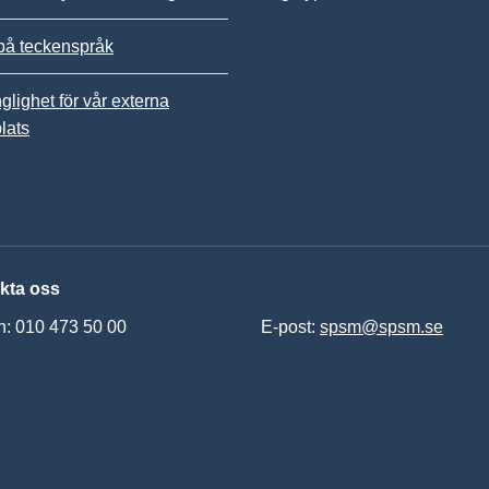
på teckenspråk
nglighet för vår externa
lats
kta oss
n: 010 473 50 00
E-post:
spsm@spsm.se