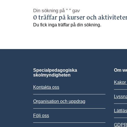
Din sökning på
" "
gav
0 träffar på kurser och aktivitete
Du fick inga träffar på din sökning.
Specialpedagogiska
Om we
skolmyndigheten
Kakor 
Kontakta oss
Lyssn
Organisation och uppdrag
Lättlä
Följ oss
GDPR,