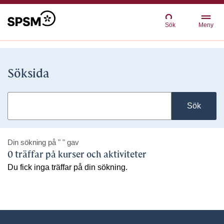
Sök
Meny
Söksida
Sök
Din sökning på
" "
gav
0 träffar på kurser och aktiviteter
Du fick inga träffar på din sökning.