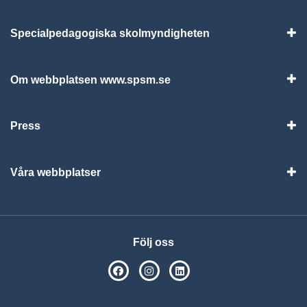
Specialpedagogiska skolmyndigheten
Vis
Om webbplatsen www.spsm.se
Vis
Press
Visa
Våra webbplatser
Visa
Följ oss
SPSM på Facebook
SPSM på Instagram
Följ oss på Linkedin