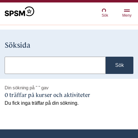
Sök
Meny
Söksida
Sök
Din sökning på
" "
gav
0 träffar på kurser och aktiviteter
Du fick inga träffar på din sökning.