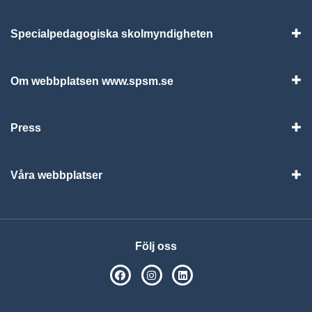
Specialpedagogiska skolmyndigheten
Vis
Om webbplatsen www.spsm.se
Vis
Press
Visa
Våra webbplatser
Visa
Följ oss
SPSM på Facebook
SPSM på Instagram
Följ oss på Linkedin