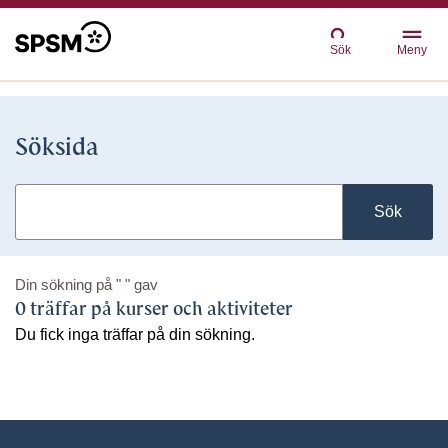
Sök
Meny
Söksida
Sök
Din sökning på
" "
gav
0 träffar på kurser och aktiviteter
Du fick inga träffar på din sökning.