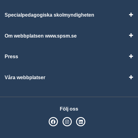
Specialpedagogiska skolmyndigheten
Vis
Om webbplatsen www.spsm.se
Vis
Press
Visa
Våra webbplatser
Visa
Följ oss
SPSM på Facebook
SPSM på Instagram
Följ oss på Linkedin