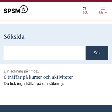
Sök
Meny
Söksida
Sök
Din sökning på
" "
gav
0 träffar på kurser och aktiviteter
Du fick inga träffar på din sökning.