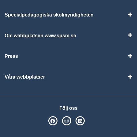
Specialpedagogiska skolmyndigheten
Vis
Om webbplatsen www.spsm.se
Vis
Press
Visa
Våra webbplatser
Visa
Följ oss
SPSM på Facebook
SPSM på Instagram
Följ oss på Linkedin