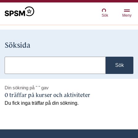
Sök
Meny
Söksida
Sök
Din sökning på
" "
gav
0 träffar på kurser och aktiviteter
Du fick inga träffar på din sökning.