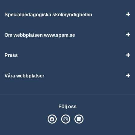
Specialpedagogiska skolmyndigheten
Vis
Om webbplatsen www.spsm.se
Vis
Press
Visa
Våra webbplatser
Visa
Följ oss
SPSM på Facebook
SPSM på Instagram
Följ oss på Linkedin