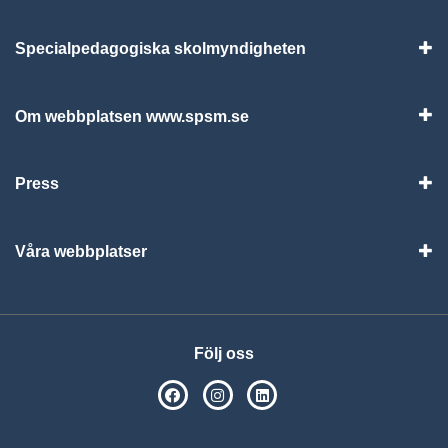
Specialpedagogiska skolmyndigheten
Vis
Om webbplatsen www.spsm.se
Vis
Press
Visa
Våra webbplatser
Visa
Följ oss
SPSM på Facebook
SPSM på Instagram
Följ oss på Linkedin