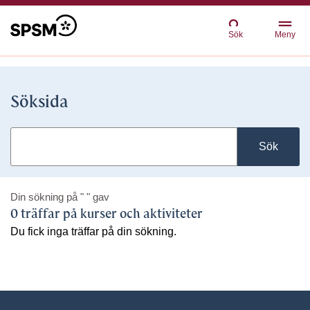
Sök
Meny
Söksida
Sök
Din sökning på
" "
gav
0 träffar på kurser och aktiviteter
Du fick inga träffar på din sökning.