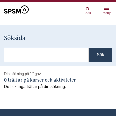
Sök
Meny
Söksida
Sök
Din sökning på
" "
gav
0 träffar på kurser och aktiviteter
Du fick inga träffar på din sökning.