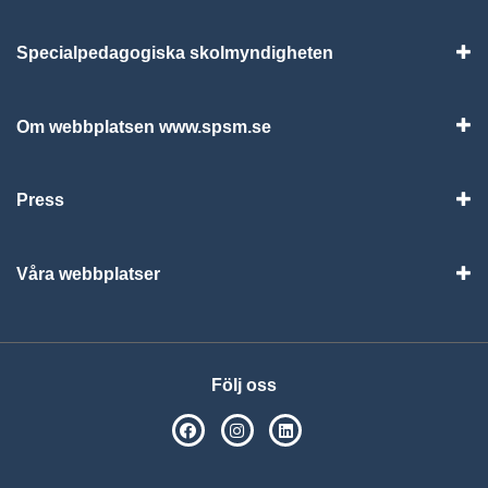
Specialpedagogiska skolmyndigheten
Vis
Om webbplatsen www.spsm.se
Vis
Press
Visa
Våra webbplatser
Visa
Följ oss
SPSM på Facebook
SPSM på Instagram
Följ oss på Linkedin