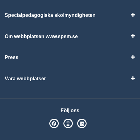
Specialpedagogiska skolmyndigheten
Vis
Om webbplatsen www.spsm.se
Vis
Press
Visa
Våra webbplatser
Visa
Följ oss
SPSM på Facebook
SPSM på Instagram
Följ oss på Linkedin