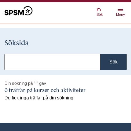
Sök
Meny
Söksida
Sök
Din sökning på
" "
gav
0 träffar på kurser och aktiviteter
Du fick inga träffar på din sökning.