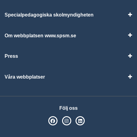
Specialpedagogiska skolmyndigheten
Vis
Om webbplatsen www.spsm.se
Vis
Press
Visa
Våra webbplatser
Visa
Följ oss
SPSM på Facebook
SPSM på Instagram
Följ oss på Linkedin