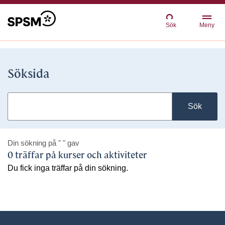
Sök
Meny
Söksida
Sök
Din sökning på
" "
gav
0 träffar på kurser och aktiviteter
Du fick inga träffar på din sökning.