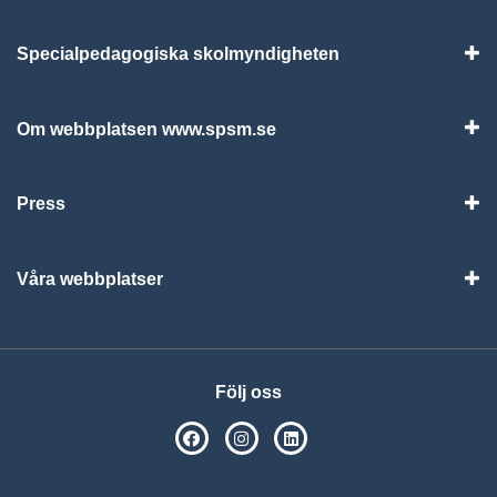
Specialpedagogiska skolmyndigheten
Vis
Om webbplatsen www.spsm.se
Vis
Press
Visa
Våra webbplatser
Visa
Följ oss
SPSM på Facebook
SPSM på Instagram
Följ oss på Linkedin