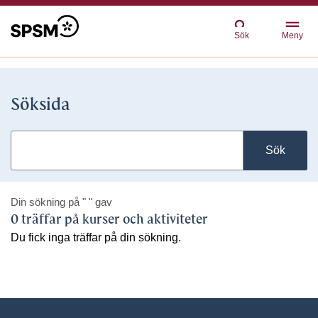
Sök
Meny
Söksida
Sök
Din sökning på
" "
gav
0 träffar på kurser och aktiviteter
Du fick inga träffar på din sökning.