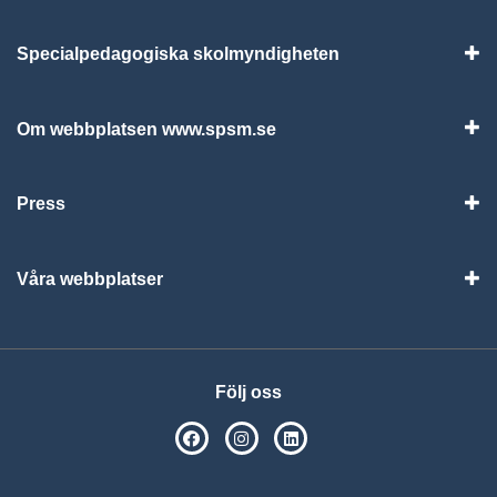
Specialpedagogiska skolmyndigheten
Vis
Om webbplatsen www.spsm.se
Vis
Press
Visa
Våra webbplatser
Visa
Följ oss
SPSM på Facebook
SPSM på Instagram
Följ oss på Linkedin