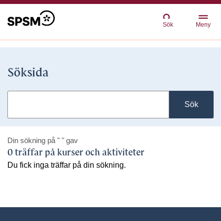
Sök
Meny
Söksida
Sök
Din sökning på
" "
gav
0 träffar på kurser och aktiviteter
Du fick inga träffar på din sökning.