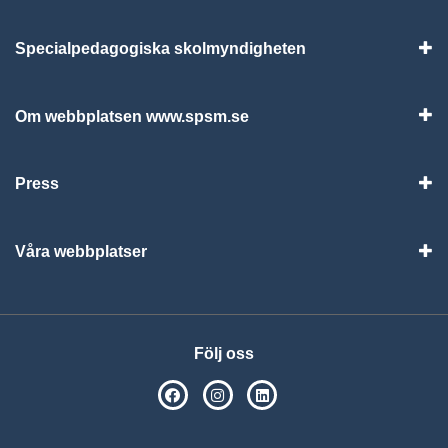
Specialpedagogiska skolmyndigheten
Vis
Om webbplatsen www.spsm.se
Vis
Press
Visa
Våra webbplatser
Visa
Följ oss
SPSM på Facebook
SPSM på Instagram
Följ oss på Linkedin