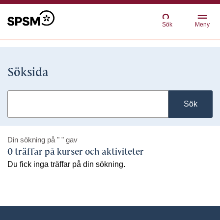
Sök
Meny
Söksida
Sök
Din sökning på
" "
gav
0 träffar på kurser och aktiviteter
Du fick inga träffar på din sökning.