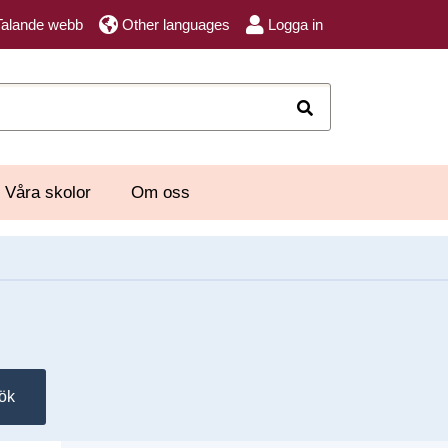
Talande webb
Other languages
Logga in
Sök
Våra skolor
Om oss
ök