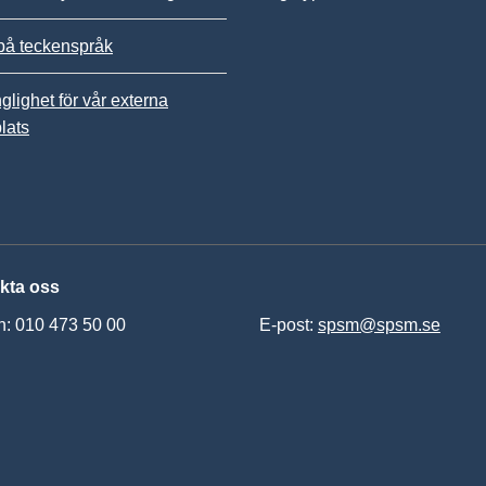
på teckenspråk
nglighet för vår externa
lats
kta oss
n: 010 473 50 00
E-post:
spsm@spsm.se