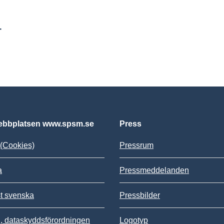
r
bbplatsen www.spsm.se
Press
(Cookies)
Pressrum
a
Pressmeddelanden
st svenska
Pressbilder
 dataskyddsförordningen
Logotyp