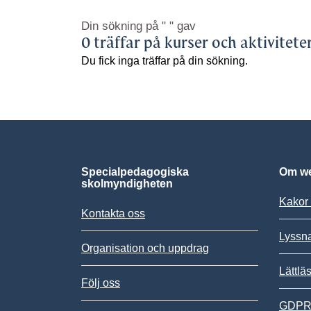
Din sökning på
" "
gav
0 träffar på kurser och aktivitete
Du fick inga träffar på din sökning.
Specialpedagogiska
Om we
skolmyndigheten
Kakor 
Kontakta oss
Lyssn
Organisation och uppdrag
Lättlä
Följ oss
GDPR,