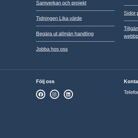
Samverkan och projekt
Sidor 
Tidningen Lika värde
Tillgä
Begära ut allmän handling
webbp
Jobba hos oss
Följ oss
Konta
Telefo
SPSM på Facebook
SPSM på Instagram
Följ oss på Linkedin