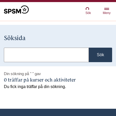
Sök
Meny
Söksida
Sök
Din sökning på
" "
gav
0 träffar på kurser och aktiviteter
Du fick inga träffar på din sökning.