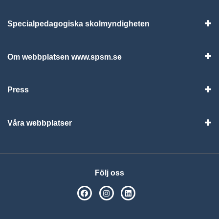
Specialpedagogiska skolmyndigheten
Vis
Om webbplatsen www.spsm.se
Vis
Press
Visa
Våra webbplatser
Visa
Följ oss
SPSM på Facebook
SPSM på Instagram
Följ oss på Linkedin