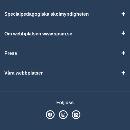
Specialpedagogiska skolmyndigheten
Vis
Om webbplatsen www.spsm.se
Vis
Press
Visa
Våra webbplatser
Visa
Följ oss
SPSM på Facebook
SPSM på Instagram
Följ oss på Linkedin