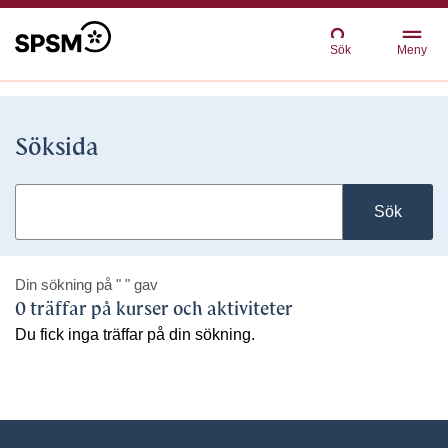
Sök
Meny
Söksida
Sök
Din sökning på
" "
gav
0 träffar på kurser och aktiviteter
Du fick inga träffar på din sökning.