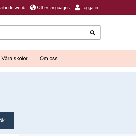
Talande webb
Other languages
Logga in
Sök
Våra skolor
Om oss
ök