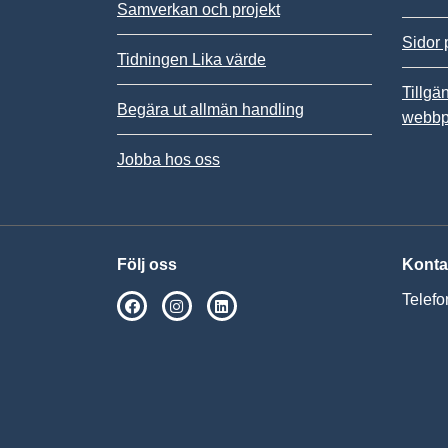
Samverkan och projekt
Sidor 
Tidningen Lika värde
Tillgä
Begära ut allmän handling
webbp
Jobba hos oss
Följ oss
Konta
Telefo
SPSM på Facebook
SPSM på Instagram
Följ oss på Linkedin