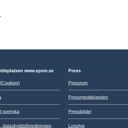
r
bbplatsen www.spsm.se
Press
(Cookies)
Pressrum
a
Pressmeddelanden
st svenska
Pressbilder
 dataskyddsförordningen
Logotyp