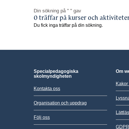
Din sökning på
" "
gav
0 träffar på kurser och aktivitete
Du fick inga träffar på din sökning.
Specialpedagogiska
Om we
skolmyndigheten
Kakor 
Kontakta oss
Lyssn
Organisation och uppdrag
Lättlä
Följ oss
GDPR,