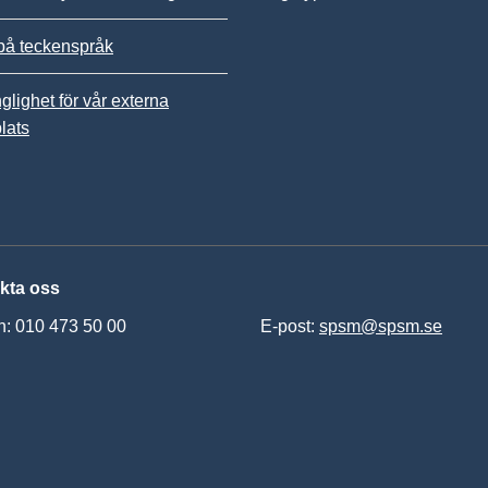
på teckenspråk
nglighet för vår externa
lats
kta oss
n: 010 473 50 00
E-post:
spsm@spsm.se