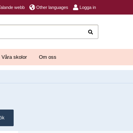
Talande webb
Other languages
Logga in
Sök
Våra skolor
Om oss
ök