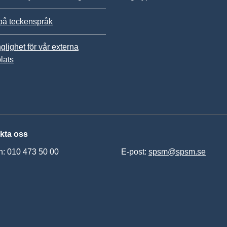
på teckenspråk
nglighet för vår externa
lats
kta oss
n: 010 473 50 00
E-post:
spsm@spsm.se