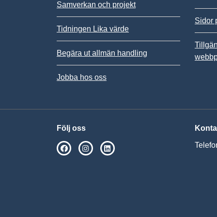
Samverkan och projekt
Sidor 
Tidningen Lika värde
Tillgä
Begära ut allmän handling
webbp
Jobba hos oss
Följ oss
Konta
Telefo
SPSM på Facebook
SPSM på Instagram
Följ oss på Linkedin