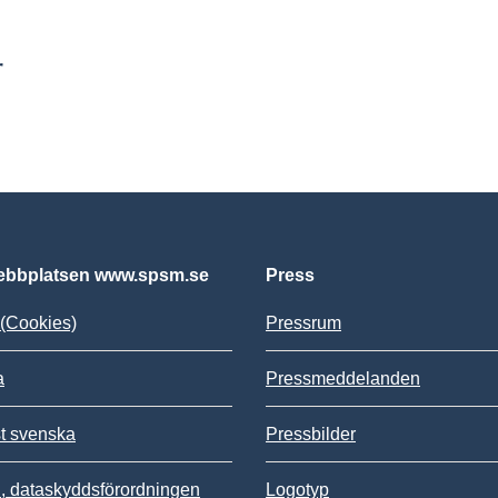
r
bbplatsen www.spsm.se
Press
(Cookies)
Pressrum
a
Pressmeddelanden
st svenska
Pressbilder
 dataskyddsförordningen
Logotyp