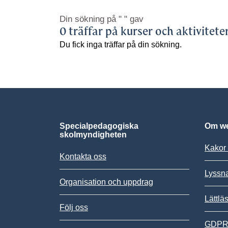
Din sökning på
" "
gav
0 träffar på kurser och aktivitete
Du fick inga träffar på din sökning.
Specialpedagogiska
Om we
skolmyndigheten
Kakor 
Kontakta oss
Lyssn
Organisation och uppdrag
Lättlä
Följ oss
GDPR,