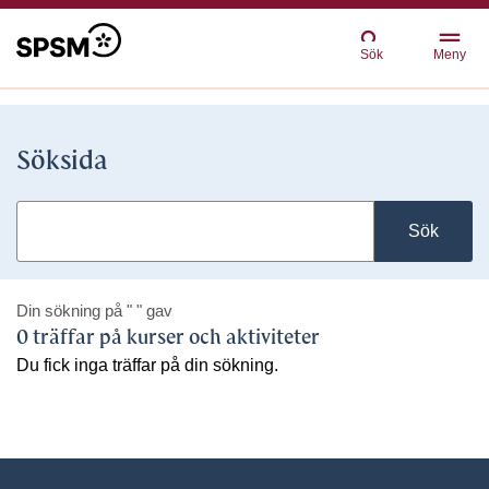
Sök
Meny
Söksida
Sök
Din sökning på
" "
gav
0 träffar på kurser och aktiviteter
Du fick inga träffar på din sökning.