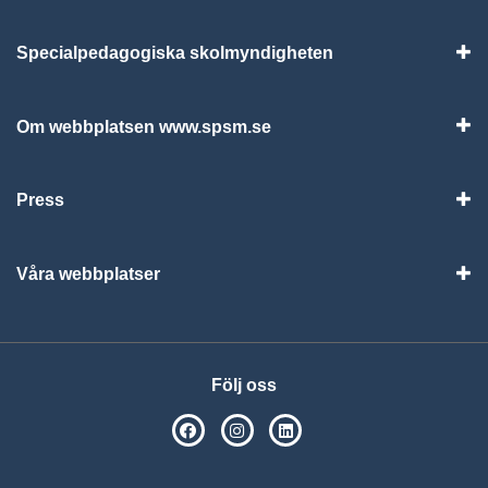
Specialpedagogiska skolmyndigheten
Vis
Om webbplatsen www.spsm.se
Vis
Press
Visa
Våra webbplatser
Visa
Följ oss
SPSM på Facebook
SPSM på Instagram
Följ oss på Linkedin