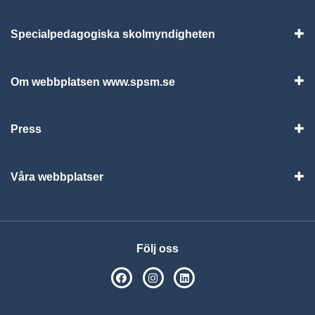
Specialpedagogiska skolmyndigheten
Vis
Om webbplatsen www.spsm.se
Vis
Press
Visa
Våra webbplatser
Visa
Följ oss
SPSM på Facebook
SPSM på Instagram
Följ oss på Linkedin