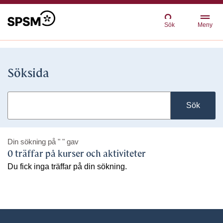
Sök
Meny
Söksida
Sök
Din sökning på
" "
gav
0 träffar på kurser och aktiviteter
Du fick inga träffar på din sökning.