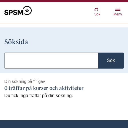
Sök
Meny
Söksida
Sök
Din sökning på
" "
gav
0 träffar på kurser och aktiviteter
Du fick inga träffar på din sökning.