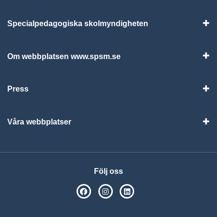
Specialpedagogiska skolmyndigheten
Vis
Om webbplatsen www.spsm.se
Vis
Press
Visa
Våra webbplatser
Visa
Följ oss
SPSM på Facebook
SPSM på Instagram
Följ oss på Linkedin