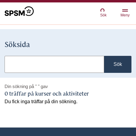
Sök
Meny
Söksida
Sök
Din sökning på
" "
gav
0 träffar på kurser och aktiviteter
Du fick inga träffar på din sökning.