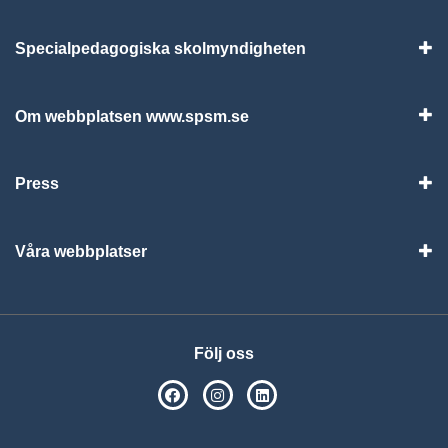
Specialpedagogiska skolmyndigheten
Vis
Om webbplatsen www.spsm.se
Vis
Press
Visa
Våra webbplatser
Visa
Följ oss
SPSM på Facebook
SPSM på Instagram
Följ oss på Linkedin