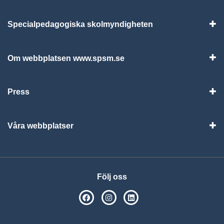
Specialpedagogiska skolmyndigheten
Vis
Om webbplatsen www.spsm.se
Vis
Press
Visa
Våra webbplatser
Visa
Följ oss
SPSM på Facebook
SPSM på Instagram
Följ oss på Linkedin