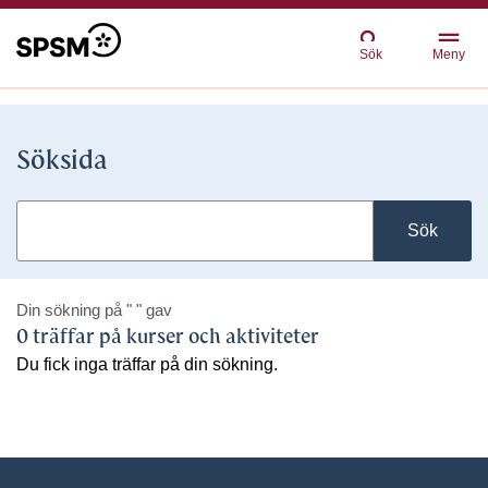
Sök
Meny
Söksida
Sök
Din sökning på
" "
gav
0 träffar på kurser och aktiviteter
Du fick inga träffar på din sökning.