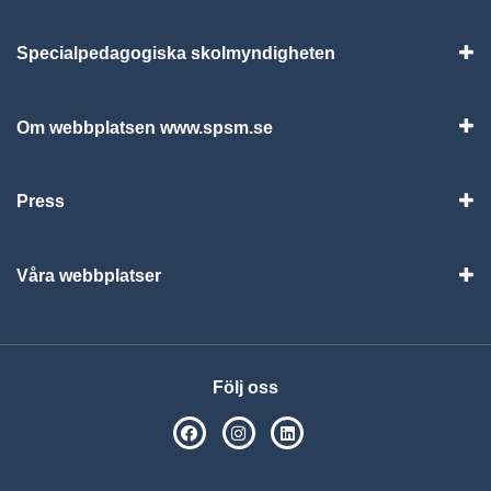
Specialpedagogiska skolmyndigheten
Vis
Om webbplatsen www.spsm.se
Vis
Press
Visa
Våra webbplatser
Visa
Följ oss
SPSM på Facebook
SPSM på Instagram
Följ oss på Linkedin