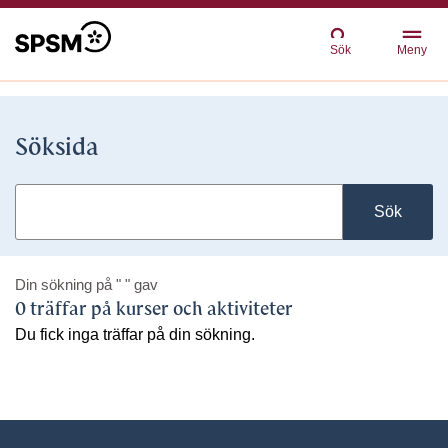
Sök
Meny
Söksida
Sök
Din sökning på
" "
gav
0 träffar på kurser och aktiviteter
Du fick inga träffar på din sökning.