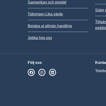
Samverkan och projekt
Sidor 
Tidningen Lika värde
Tillgä
Begära ut allmän handling
webbp
Jobba hos oss
Följ oss
Konta
Telefo
SPSM på Facebook
SPSM på Instagram
Följ oss på Linkedin