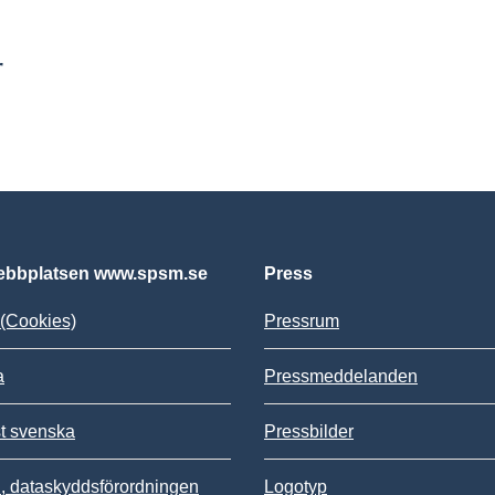
r
bbplatsen www.spsm.se
Press
(Cookies)
Pressrum
a
Pressmeddelanden
st svenska
Pressbilder
 dataskyddsförordningen
Logotyp