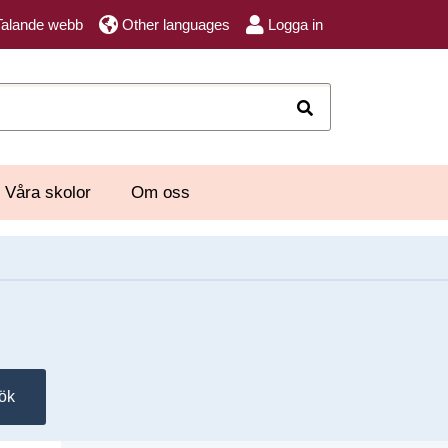
Talande webb
Other languages
Logga in
Sök
Våra skolor
Om oss
ök