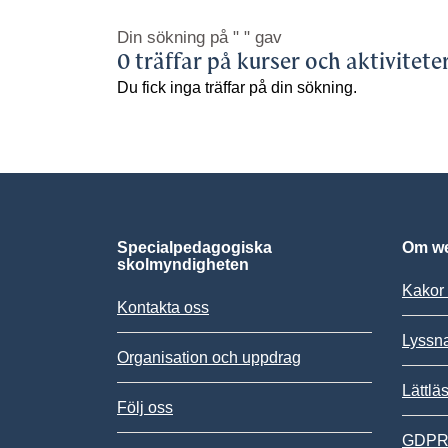
Din sökning på
" "
gav
0 träffar på kurser och aktivitete
Du fick inga träffar på din sökning.
Specialpedagogiska
Om we
skolmyndigheten
Kakor 
Kontakta oss
Lyssn
Organisation och uppdrag
Lättlä
Följ oss
GDPR,