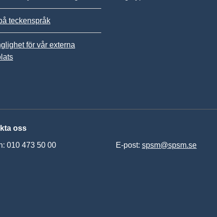
på teckenspråk
nglighet för vår externa
lats
kta oss
n: 010 473 50 00
E-post:
spsm@spsm.se