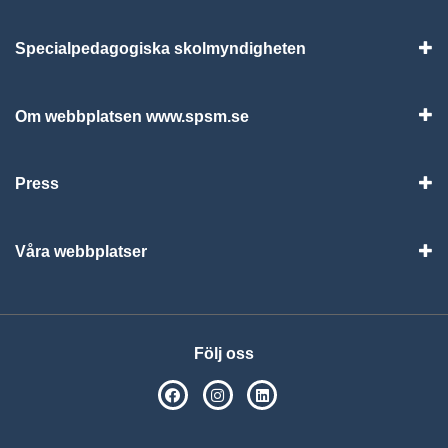
Specialpedagogiska skolmyndigheten
Vis
Om webbplatsen www.spsm.se
Vis
Press
Visa
Våra webbplatser
Visa
Följ oss
SPSM på Facebook
SPSM på Instagram
Följ oss på Linkedin