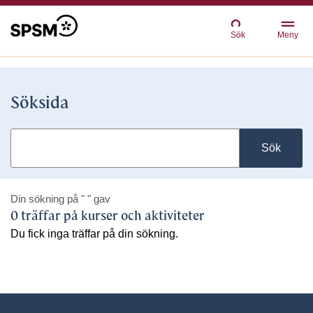
Sök
Meny
Söksida
Sök
Din sökning på
" "
gav
0 träffar på kurser och aktiviteter
Du fick inga träffar på din sökning.