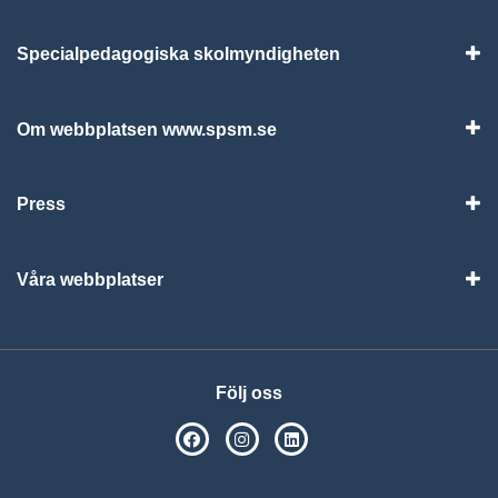
Specialpedagogiska skolmyndigheten
Vis
Om webbplatsen www.spsm.se
Vis
Press
Visa
Våra webbplatser
Visa
Följ oss
SPSM på Facebook
SPSM på Instagram
Följ oss på Linkedin