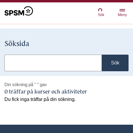
Sök
Meny
Söksida
Sök
Din sökning på
" "
gav
0 träffar på kurser och aktiviteter
Du fick inga träffar på din sökning.