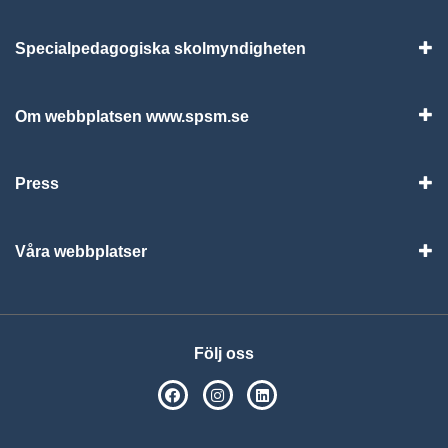
Specialpedagogiska skolmyndigheten
Vis
Om webbplatsen www.spsm.se
Vis
Press
Visa
Våra webbplatser
Visa
Följ oss
SPSM på Facebook
SPSM på Instagram
Följ oss på Linkedin