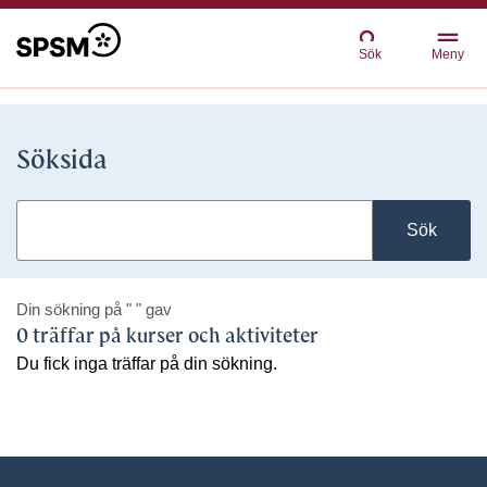
Sök
Meny
Söksida
Sök
Din sökning på
" "
gav
0 träffar på kurser och aktiviteter
Du fick inga träffar på din sökning.