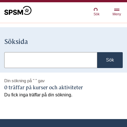
Sök
Meny
Söksida
Sök
Din sökning på
" "
gav
0 träffar på kurser och aktiviteter
Du fick inga träffar på din sökning.