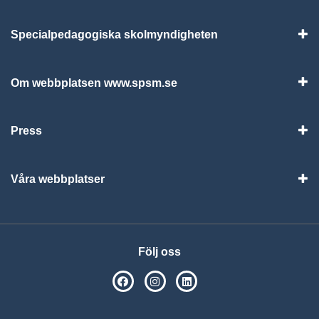
Specialpedagogiska skolmyndigheten
Vis
Om webbplatsen www.spsm.se
Vis
Press
Visa
Våra webbplatser
Visa
Följ oss
SPSM på Facebook
SPSM på Instagram
Följ oss på Linkedin