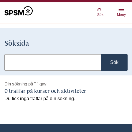
Sök
Meny
Söksida
Sök
Din sökning på
" "
gav
0 träffar på kurser och aktiviteter
Du fick inga träffar på din sökning.