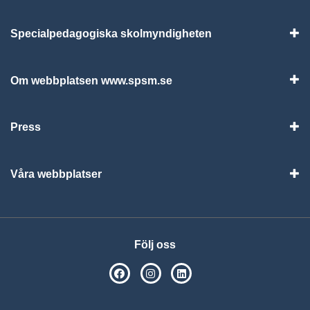
Specialpedagogiska skolmyndigheten
Vis
Om webbplatsen www.spsm.se
Vis
Press
Visa
Våra webbplatser
Visa
Följ oss
SPSM på Facebook
SPSM på Instagram
Följ oss på Linkedin