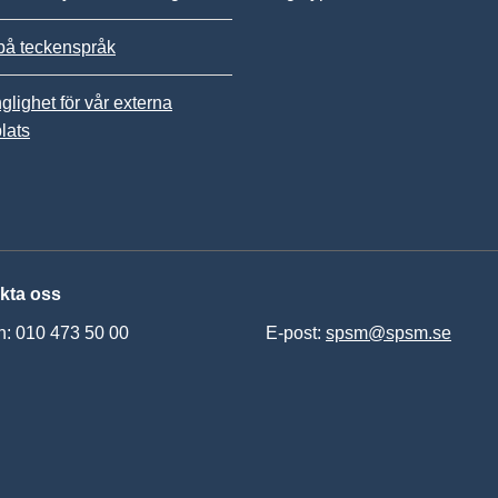
på teckenspråk
nglighet för vår externa
lats
kta oss
n: 010 473 50 00
E-post:
spsm@spsm.se