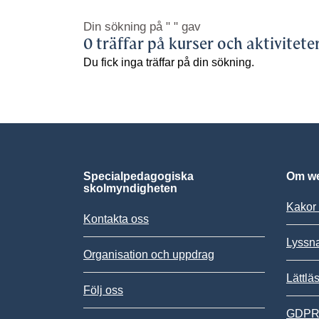
Din sökning på
" "
gav
0 träffar på kurser och aktivitete
Du fick inga träffar på din sökning.
Specialpedagogiska
Om we
skolmyndigheten
Kakor 
Kontakta oss
Lyssn
Organisation och uppdrag
Lättlä
Följ oss
GDPR,