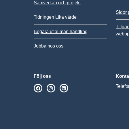
Samverkan och projekt
Sidor 
Tidningen Lika värde
Tillgä
Begära ut allmän handling
webbp
Jobba hos oss
Följ oss
Konta
Telefo
SPSM på Facebook
SPSM på Instagram
Följ oss på Linkedin