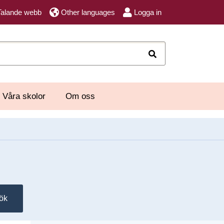
Talande webb
Other languages
Logga in
Sök
Våra skolor
Om oss
ök