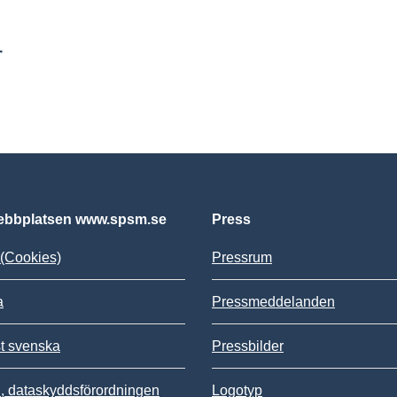
r
bbplatsen www.spsm.se
Press
(Cookies)
Pressrum
a
Pressmeddelanden
st svenska
Pressbilder
 dataskyddsförordningen
Logotyp