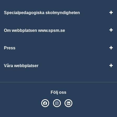
Specialpedagogiska skolmyndigheten
Vis
Om webbplatsen www.spsm.se
Vis
Press
Visa
Våra webbplatser
Visa
Följ oss
SPSM på Facebook
SPSM på Instagram
Följ oss på Linkedin