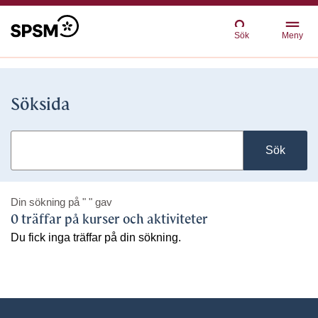
Sök
Meny
Söksida
Sök
Din sökning på
" "
gav
0 träffar på kurser och aktiviteter
Du fick inga träffar på din sökning.